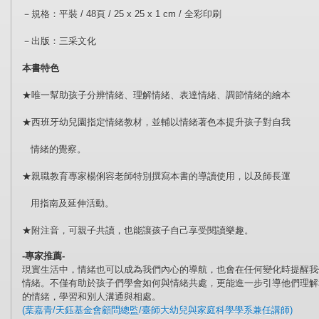
－規格：平裝
/ 48
頁
/ 25 x 25 x 1 cm /
全彩印刷
－出版：三采文化
本書特色
★
唯一幫助孩子分辨情緒、理解情緒、表達情緒、調節情緒的繪本
★
西班牙幼兒園指定情緒教材，並輔以情緒著色本提升孩子對自我
情緒的覺察。
★
親職教育專家楊俐容老師特別撰寫本書的導讀使用，以及師長運
用指南及延伸活動。
★
附注音，可親子共讀，也能讓孩子自己享受閱讀樂趣。
-
專家推薦
-
現實生活中，情緒也可以成為我們內心的導航，也會在任何變化時提醒我
情緒。不僅有助於孩子們學會如何與情緒共處，更能進一步引導他們理解
的情緒，學習和別人溝通與相處。
(
葉嘉青
/
天鈺基金會顧問總監
/
臺師大幼兒與家庭科學學系兼任講師
)