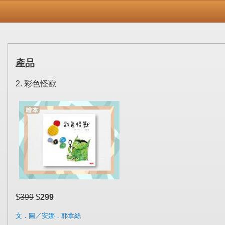
產品
2. 彩色怪獸
$
399
$
299
文．圖／安娜．耶拿絲