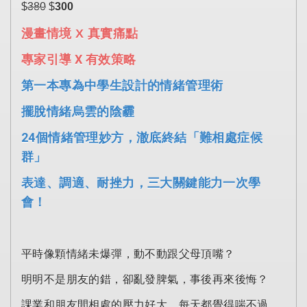
$
380
$
300
漫畫情境 X 真實痛點
專家引導 X 有效策略
第一本專為中學生設計的情緒管理術
擺脫情緒烏雲的陰霾
24個情緒管理妙方，澈底終結「難相處症候
群」
表達、調適、耐挫力，三大關鍵能力一次學
會！
平時像顆情緒未爆彈，動不動跟父母頂嘴？
明明不是朋友的錯，卻亂發脾氣，事後再來後悔？
課業和朋友間相處的壓力好大，每天都覺得喘不過