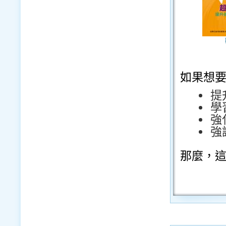
如果想
提
學
強
強
那麼，